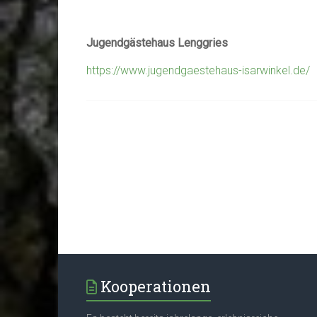
Jugendgästehaus Lenggries
https://www.jugendgaestehaus-isarwinkel.de/
Kooperationen