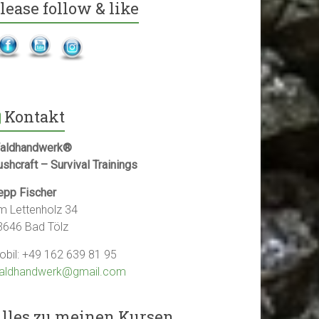
lease follow & like
Kontakt
aldhandwerk®
shcraft – Survival Trainings
epp Fischer
m Lettenholz 34
3646 Bad Tölz
obil: +49 162 639 81 95
aldhandwerk@gmail.com
lles zu meinen Kursen