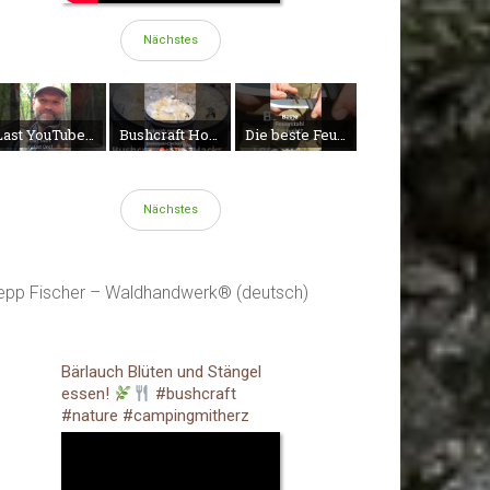
Nächstes
Last YouTube #shorts
Bushcraft Hobo Hack: Backen und Kochen auf Teekessel-Deckel!
Die beste Feuerstahl-Technik?
Fe
Nächstes
epp Fischer – Waldhandwerk® (deutsch)
Bärlauch Blüten und Stängel
essen!
#bushcraft
#nature #campingmitherz