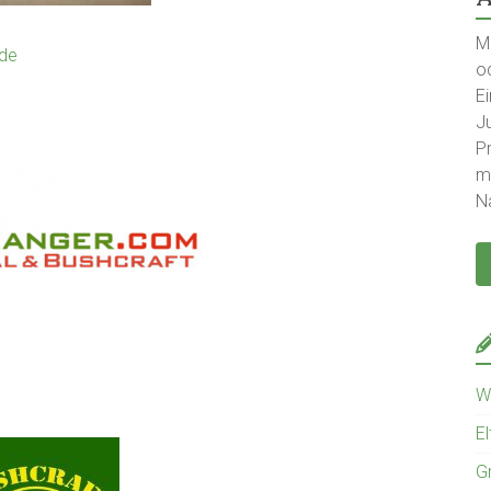
M
.de
o
E
J
Pr
m
N
W
El
G