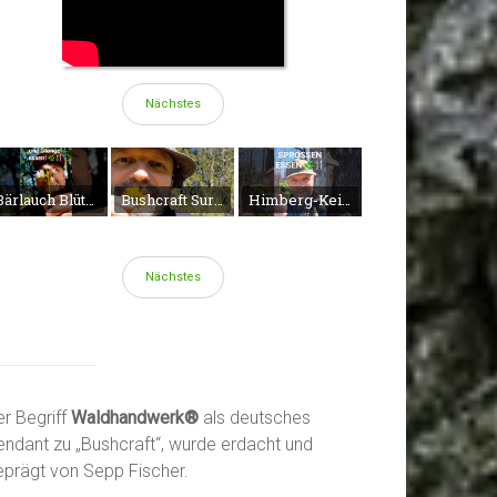
Nächstes
Bärlauch Blüten und Stängel essen!
#bushcraft #nature #campingm
Bushcraft Survival Kräuter Wasser wandern
Himberg-Keimlinge essen #kräuter #shorts
Nächstes
er Begriff
Waldhandwerk®
als deutsches
endant zu „Bushcraft“, wurde erdacht und
eprägt von Sepp Fischer.