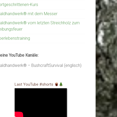
ortgeschrittenen-Kurs
aldhandwerk® mit dem Messer
aldhandwerk® vom letzten Streichholz zum
eibungsfeuer
berlebenstraining
eine YouTube Kanäle:
aldhandwerk® – BushcraftSurvival (englisch)
Last YouTube #shorts