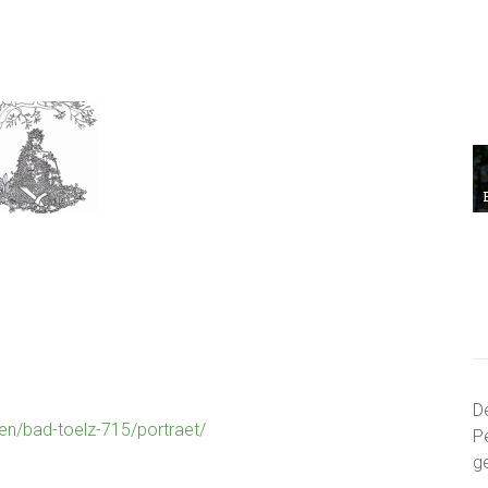
D
en/bad-toelz-715/portraet/
P
g