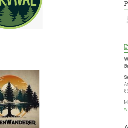
P
W
Bu
S
A
8
M
w
A