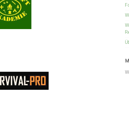
F
W
W
R
Ü
M
W