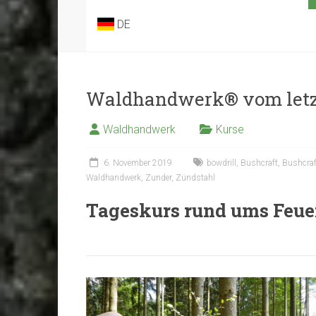
DE
Waldhandwerk® vom letzt
Waldhandwerk
Kurse
6. November 2019
bowdrill
,
Bushcraft
,
Bushcraf
Waldhandwerk
,
Zunder
,
Zündstahl
Tageskurs rund ums Feu