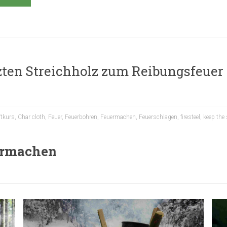
en Streichholz zum Reibungsfeuer
tkurs
,
Char cloth
,
Feuer
,
Feuerbohren
,
Feuermachen
,
Feuerschlagen
,
firesteel
,
keep the 
ermachen