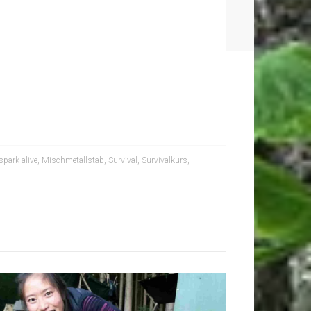
spark alive
,
Mischmetallstab
,
Survival
,
Survivalkurs
,