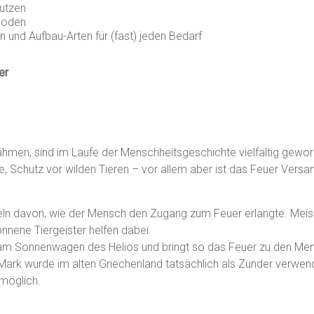
nutzen
hoden
n und Aufbau-Arten für (fast) jeden Bedarf
er
hmen, sind im Laufe der Menschheitsgeschichte vielfältig gewor
e, Schutz vor wilden Tieren – vor allem aber ist das Feuer Vers
ln davon, wie der Mensch den Zugang zum Feuer erlangte. Meist 
nnene Tiergeister helfen dabei.
m Sonnenwagen des Helios und bringt so das Feuer zu den Mensc
rk wurde im alten Griechenland tatsächlich als Zunder verwendet
 möglich.