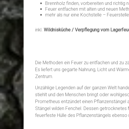
Brennholz finden, vorbereiten und richtig 
Feuer entfachen mit alten und neuen Met
mehr als nur eine Kochstelle – Feuerstelle
inkl.
Wildnisküche / Verpflegung vom Lagerfeu
Die Methoden ein Feuer zu entfachen und zu zä
Es liefert uns gegarte Nahrung, Licht und Wärm
Zentrum.
Unzählige Legenden auf der ganzen Welt hande
stiehlt und den Menschen bringt oder wohlgeso
Prometheus entzündet einen Pflanzenstängel a
Stängel wilden Fenchel. Dessen getrocknetes Ma
feuerfeste Hülle des Pflanzenstängels ebenso