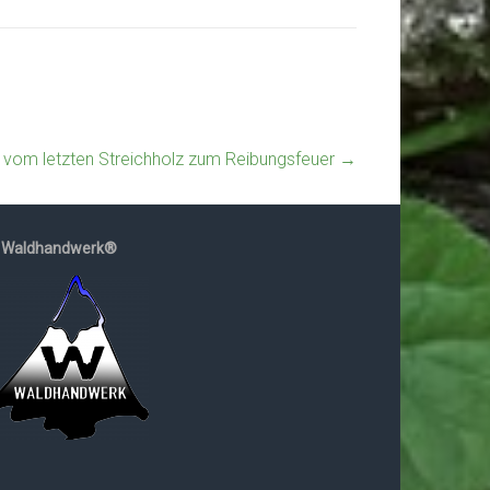
om letzten Streichholz zum Reibungsfeuer
→
Waldhandwerk®