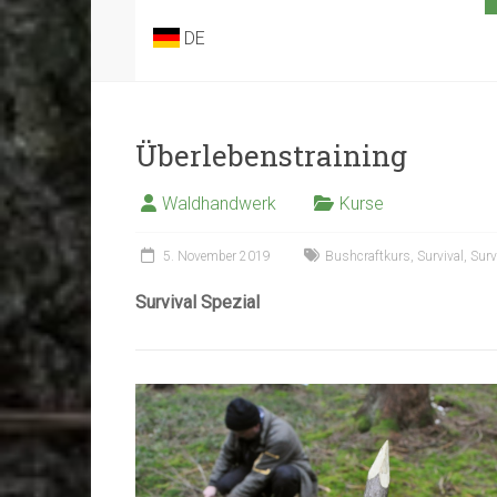
DE
Überlebenstraining
Waldhandwerk
Kurse
5. November 2019
Bushcraftkurs
,
Survival
,
Surv
Survival Spezial