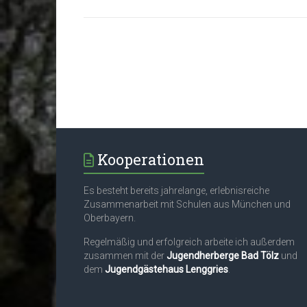
Kooperationen
Es besteht bereits jahrelange, erlebnisreiche
Zusammenarbeit mit Schulen aus München und
Oberbayern.
Regelmäßig und erfolgreich arbeite ich außerdem
zusammen mit der
Jugendherberge Bad Tölz
und
dem
Jugendgästehaus Lenggries
.