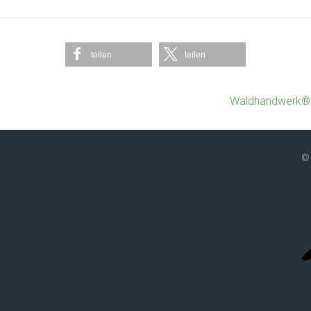
teilen
teilen
Waldhandwerk® v
©