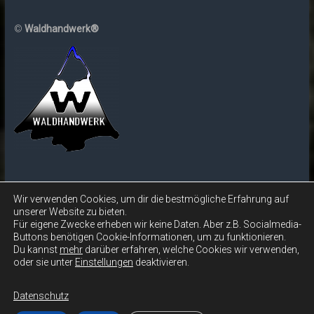
©
Waldhandwerk®
Wir verwenden Cookies, um dir die bestmögliche Erfahrung auf
unserer Website zu bieten.
Copyright © 2026
Waldhandwerk®
. Alle Rechte vorbehalten.
Für eigene Zwecke erheben wir keine Daten. Aber z.B. Socialmedia-
Theme:
Accelerate
von ThemeGrill. Präsentiert von
WordPress
.
Buttons benötigen Cookie-Informationen, um zu funktionieren.
Waldhandwerk®
Kurs-Informationen
Kurse
Waldhandwerk®
Du kannst
mehr
darüber erfahren, welche Cookies wir verwenden,
oder sie unter
Einstellungen
deaktivieren.
Wildnisküche-Spezial
Waldhandwerk® mit dem Messer
Waldhandwerk®
vom letzten Streichholz zum Reibungsfeuer
Eltern-Kind-Kurs
Grundlagen-
Kurs
Fortgeschrittenen-Kurs
Überlebenstraining
Schulgruppen
Über
Datenschutz
mich
Presse & TV
Partner
Impressum
Datenschutz