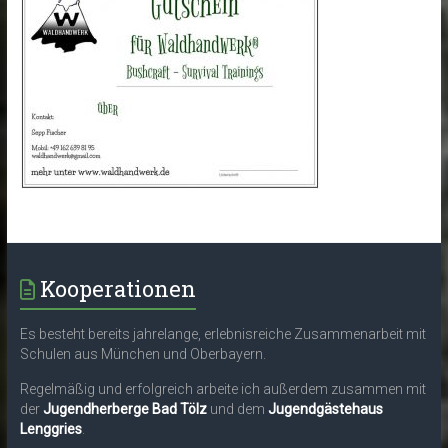
Kooperationen
Es besteht bereits jahrelange, erlebnisreiche Zusammenarbeit mit
Schulen aus München und Oberbayern.
Regelmäßig und erfolgreich arbeite ich außerdem zusammen mit
der
Jugendherberge Bad Tölz
und dem
Jugendgästehaus
Lenggries
.