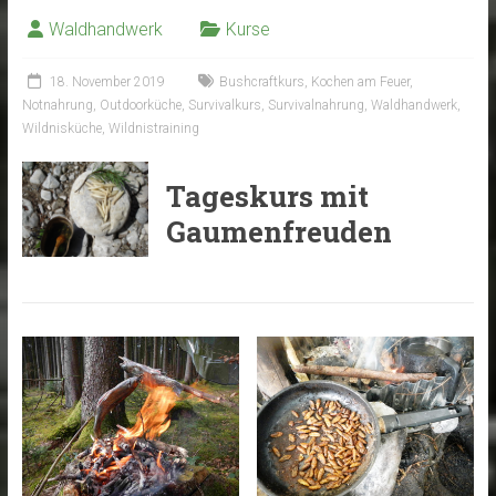
Waldhandwerk
Kurse
18. November 2019
Bushcraftkurs
,
Kochen am Feuer
,
Notnahrung
,
Outdoorküche
,
Survivalkurs
,
Survivalnahrung
,
Waldhandwerk
,
Wildnisküche
,
Wildnistraining
Tageskurs mit
Gaumenfreuden