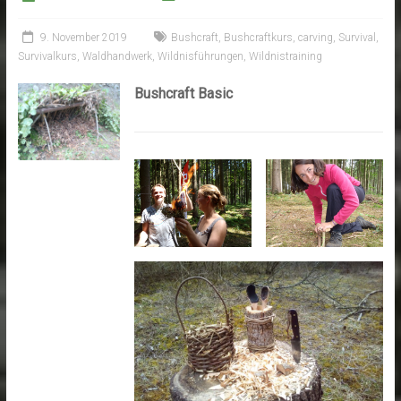
9. November 2019
Bushcraft
,
Bushcraftkurs
,
carving
,
Survival
,
Survivalkurs
,
Waldhandwerk
,
Wildnisführungen
,
Wildnistraining
Bushcraft Basic