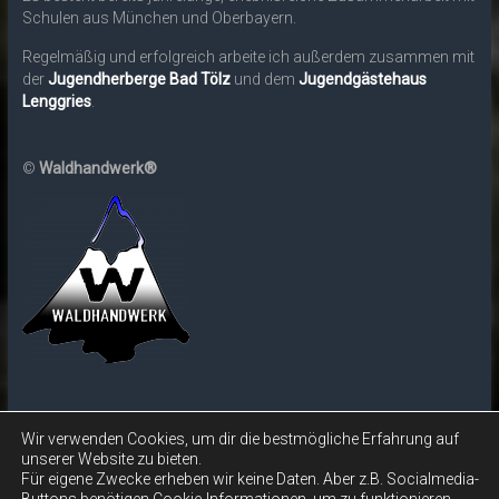
Schulen aus München und Oberbayern.
Regelmäßig und erfolgreich arbeite ich außerdem zusammen mit
der
Jugendherberge Bad Tölz
und dem
Jugendgästehaus
Lenggries
.
©
Waldhandwerk®
Wir verwenden Cookies, um dir die bestmögliche Erfahrung auf
unserer Website zu bieten.
Copyright © 2026
Waldhandwerk®
. Alle Rechte vorbehalten.
Für eigene Zwecke erheben wir keine Daten. Aber z.B. Socialmedia-
Theme:
Accelerate
von ThemeGrill. Präsentiert von
WordPress
.