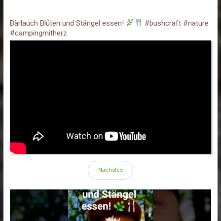
Bärlauch Blüten und Stängel essen!
#bushcraft #nature
#campingmitherz
Nächstes