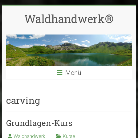
Zum
Inhalt
Waldhandwerk®
springen
Menü
carving
Grundlagen-Kurs
Waldhandwerk
Kurse