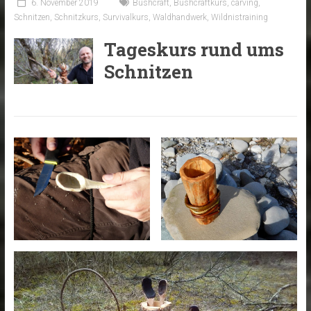
6. November 2019
Bushcraft
,
Bushcraftkurs
,
carving
,
Schnitzen
,
Schnitzkurs
,
Survivalkurs
,
Waldhandwerk
,
Wildnistraining
Tageskurs rund ums
Schnitzen