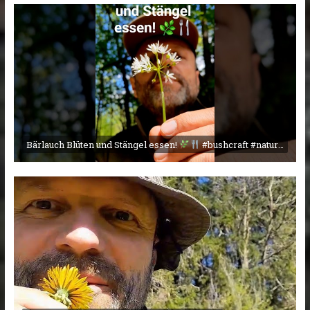
Bärlauch Blüten und Stängel essen!
#bushcraft #nature #campingmitherz