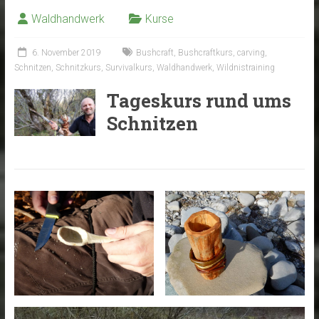
Waldhandwerk
Kurse
6. November 2019
Bushcraft
,
Bushcraftkurs
,
carving
,
Schnitzen
,
Schnitzkurs
,
Survivalkurs
,
Waldhandwerk
,
Wildnistraining
Tageskurs rund ums
Schnitzen